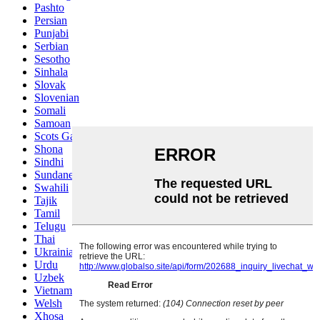
Pashto
Persian
Punjabi
Serbian
Sesotho
Sinhala
Slovak
Slovenian
Somali
Samoan
Scots Gaelic
Shona
Sindhi
Sundanese
Swahili
Tajik
Tamil
Telugu
Thai
Ukrainian
Urdu
Uzbek
Vietnamese
Welsh
Xhosa