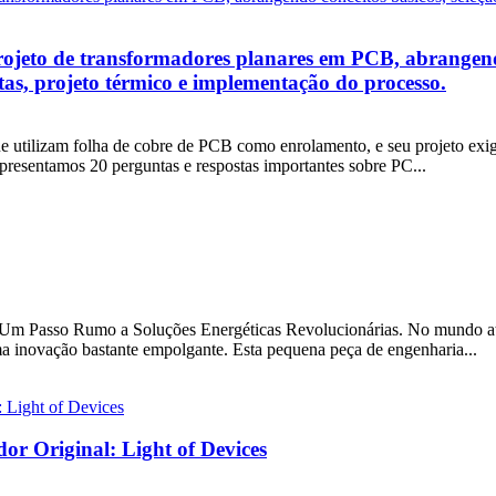
projeto de transformadores planares em PCB, abrangendo
tas, projeto térmico e implementação do processo.
ue utilizam folha de cobre de PCB como enrolamento, e seu projeto exi
apresentamos 20 perguntas e respostas importantes sobre PC...
m Passo Rumo a Soluções Energéticas Revolucionárias. No mundo atua
a inovação bastante empolgante. Esta pequena peça de engenharia...
or Original: Light of Devices