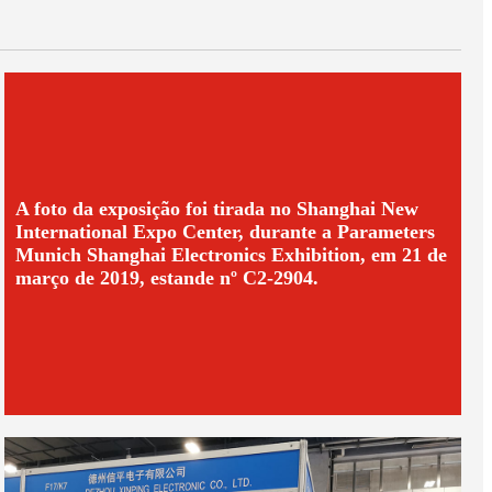
A foto da exposição foi tirada no Shanghai New
International Expo Center, durante a Parameters
Munich Shanghai Electronics Exhibition, em 21 de
março de 2019, estande nº C2-2904.