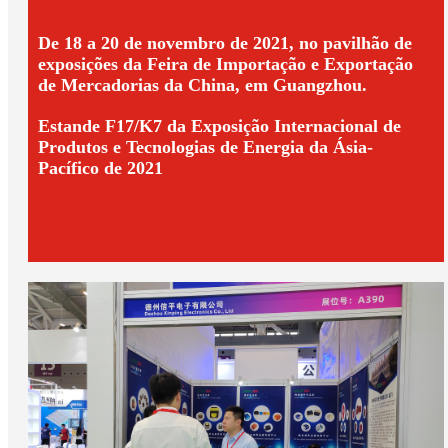
De 18 a 20 de novembro de 2021, no pavilhão de
exposições da Feira de Importação e Exportação
de Mercadorias da China, em Guangzhou.
Estande F17/K7 da Exposição Internacional de
Produtos e Tecnologias de Energia da Ásia-
Pacífico de 2021