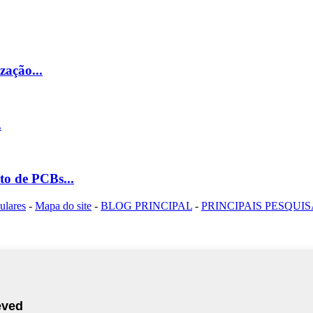
zação...
.
to de PCBs...
ulares
-
Mapa do site
-
BLOG PRINCIPAL
-
PRINCIPAIS PESQUI