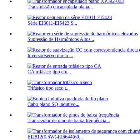
Transmissão encapsulada plana...
Série EI3011-EI5423 S...
Supressão de Harmônicos Altos...
Inversor/servo direto ...
CA trifásico tipo em...
Trifásico tipo seco t...
Cabo plano SQ indutivo...
Transceptor de pino de baixa frequência...
EI2812(0,5W)-EI6644(60...