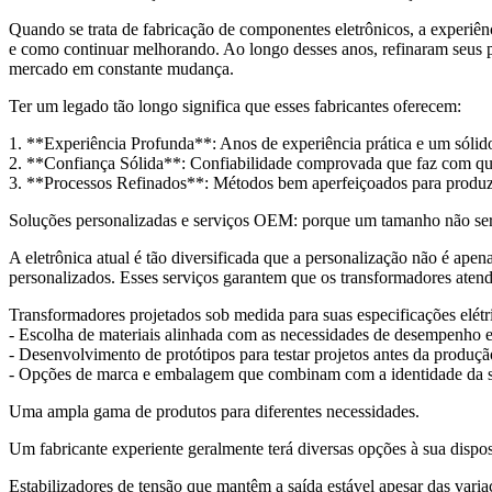
Quando se trata de fabricação de componentes eletrônicos, a experiê
e como continuar melhorando. Ao longo desses anos, refinaram seus 
mercado em constante mudança.
Ter um legado tão longo significa que esses fabricantes oferecem:
1. **Experiência Profunda**: Anos de experiência prática e um sólid
2. **Confiança Sólida**: Confiabilidade comprovada que faz com que
3. **Processos Refinados**: Métodos bem aperfeiçoados para produzir 
Soluções personalizadas e serviços OEM: porque um tamanho não ser
A eletrônica atual é tão diversificada que a personalização não é apen
personalizados. Esses serviços garantem que os transformadores atend
Transformadores projetados sob medida para suas especificações elétr
- Escolha de materiais alinhada com as necessidades de desempenho e
- Desenvolvimento de protótipos para testar projetos antes da produçã
- Opções de marca e embalagem que combinam com a identidade da 
Uma ampla gama de produtos para diferentes necessidades.
Um fabricante experiente geralmente terá diversas opções à sua dispos
Estabilizadores de tensão que mantêm a saída estável apesar das varia