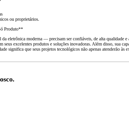
as
icos ou proprietários.
Só Produto**
l da eletrônica moderna — precisam ser confiáveis, de alta qualidade e
e em seus excelentes produtos e soluções inovadoras. Além disso, sua c
lidade significa que seus projetos tecnológicos não apenas atenderão às
osco.