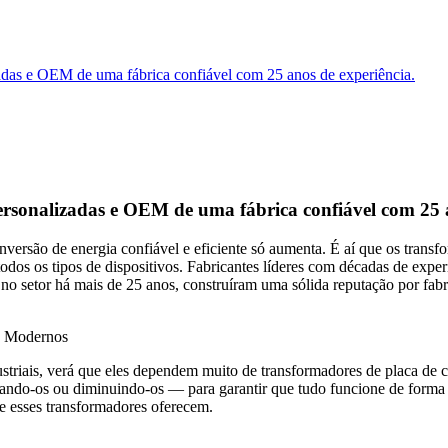
das e OEM de uma fábrica confiável com 25 anos de experiência.
rsonalizadas e OEM de uma fábrica confiável com 25 a
versão de energia confiável e eficiente só aumenta. É aí que os trans
 todos os tipos de dispositivos. Fabricantes líderes com décadas de exp
o setor há mais de 25 anos, construíram uma sólida reputação por fabri
s Modernos
ustriais, verá que eles dependem muito de transformadores de placa de
ntando-os ou diminuindo-os — para garantir que tudo funcione de forma e
e esses transformadores oferecem.