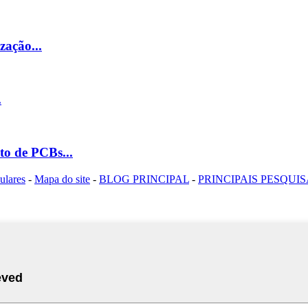
zação...
.
to de PCBs...
ulares
-
Mapa do site
-
BLOG PRINCIPAL
-
PRINCIPAIS PESQUI